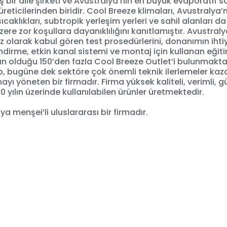
 bir aile şirketi ve Avustralya’nın en büyük evaporatif
üreticilerinden biridir. Cool Breeze klimaları, Avustralya’
ıcaklıkları, subtropik yerleşim yerleri ve sahil alanları da
ere zor koşullara dayanıklılığını kanıtlamıştır. Avustraly
 olarak kabul gören test prosedürlerini, donanımın ihtiy
dirme, etkin kanal sistemi ve montaj için kullanan eğiti
ın olduğu 150’den fazla Cool Breeze Outlet’i bulunmakta
, bugüne dek sektöre çok önemli teknik ilerlemeler kaz
ayı yöneten bir firmadır. Firma yüksek kaliteli, verimli, gü
20 yılın üzerinde kullanılabilen ürünler üretmektedir.
ya menşei’li uluslararası bir firmadır.