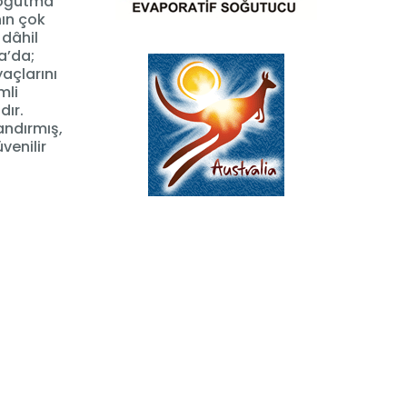
 soğutma
nın çok
 dâhil
a’da;
açlarını
mli
dır.
andırmış,
venilir