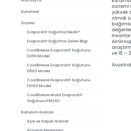
kurulmuş
Ana Sayfa
sistemi 
Kurumsal
yüksek s
olmak üz
Ürünler
bağımsız
değerlen
Evaporatif Soğutma Nedir?
insanlar
AirGroup
Evaporatif Soğutma Genel Bilgi
araştırm
CoolBreeze Evaporatif Soğutucu
ve 15 – 
D255 Model
Avustral
CoolBreeze Evaporatif Soğutucu
D500 Model
CoolBreeze Evaporatif Soğutucu
FS100 Model
CoolBreeze Mobil Evaporatif
Soğutucu FM240
Kullanım Alanları
Açık ve Kapalı Alanlar
Alışveriş Merkezleri