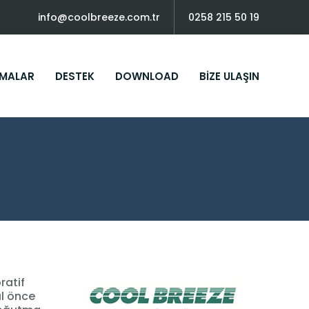
info@coolbreeze.com.tr
0258 215 50 19
MALAR
DESTEK
DOWNLOAD
BIZE ULAŞIN
ratif
ıl önce