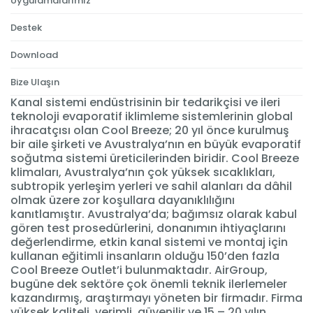
Uygulamalarımız
Destek
Download
Bize Ulaşın
Kanal sistemi endüstrisinin bir tedarikçisi ve ileri
teknoloji evaporatif iklimleme sistemlerinin global
ihracatçısı olan Cool Breeze; 20 yıl önce kurulmuş
bir aile şirketi ve Avustralya’nın en büyük evaporatif
soğutma sistemi üreticilerinden biridir. Cool Breeze
klimaları, Avustralya’nın çok yüksek sıcaklıkları,
subtropik yerleşim yerleri ve sahil alanları da dâhil
olmak üzere zor koşullara dayanıklılığını
kanıtlamıştır. Avustralya’da; bağımsız olarak kabul
gören test prosedürlerini, donanımın ihtiyaçlarını
değerlendirme, etkin kanal sistemi ve montaj için
kullanan eğitimli insanların olduğu 150’den fazla
Cool Breeze Outlet’i bulunmaktadır. AirGroup,
bugüne dek sektöre çok önemli teknik ilerlemeler
kazandırmış, araştırmayı yöneten bir firmadır. Firma
yüksek kaliteli, verimli, güvenilir ve 15 – 20 yılın