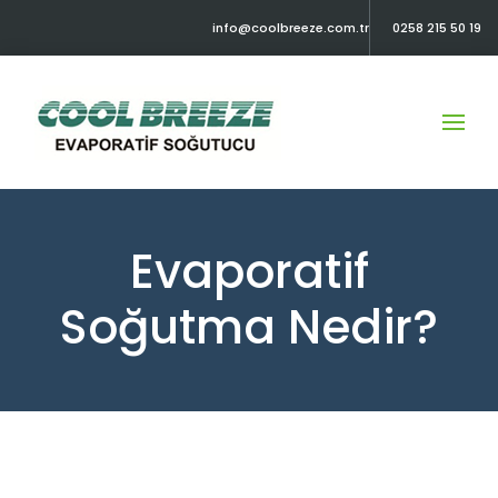
info@coolbreeze.com.tr
0258 215 50 19
Evaporatif
Soğutma Nedir?