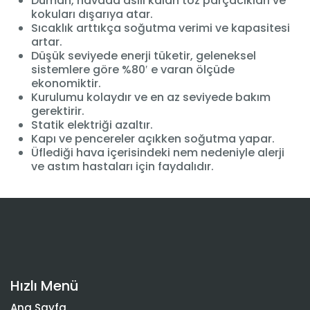
Duman, havada asılı kalan toz parçacıkları ve
kokuları dışarıya atar.
Sıcaklık arttıkça soğutma verimi ve kapasitesi
artar.
Düşük seviyede enerji tüketir, geleneksel
sistemlere göre %80′ e varan ölçüde
ekonomiktir.
Kurulumu kolaydır ve en az seviyede bakım
gerektirir.
Statik elektriği azaltır.
Kapı ve pencereler açıkken soğutma yapar.
Üflediği hava içerisindeki nem nedeniyle alerji
ve astım hastaları için faydalıdır.
Hızlı Menü
Ana Sayfa