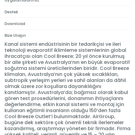
Uygulamalarımız
Destek
Download
Bize Ulaşın
Kanal sistemi endüstrisinin bir tedarikçisi ve ileri
teknoloji evaporatif iklimleme sistemlerinin global
ihracatçısı olan Cool Breeze; 20 yıl önce kurulmuş
bir aile şirketi ve Avustralya’nın en büyük evaporatif
soğutma sistemi üreticilerinden biridir. Cool Breeze
klimaları, Avustralya’nın çok yüksek sıcaklıkları,
subtropik yerleşim yerleri ve sahil alanları da dâhil
olmak üzere zor koşullara dayanıklılığını
kanıtlamıştır. Avustralya’da; bağımsız olarak kabul
gören test prosedürlerini, donanımın ihtiyaçlarını
değerlendirme, etkin kanal sistemi ve montaj için
kullanan eğitimli insanların olduğu 150’den fazla
Cool Breeze Outlet’i bulunmaktadır. AirGroup,
bugüne dek sektöre çok önemli teknik ilerlemeler
kazandırmış, araştırmayı yöneten bir firmadır. Firma
yüksek kaliteli, verimli, güvenilir ve 15 – 20 yılın