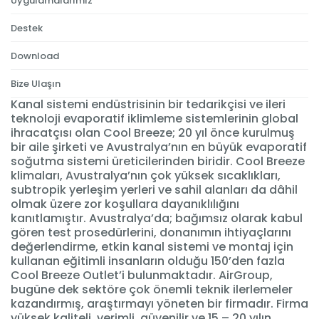
Uygulamalarımız
Destek
Download
Bize Ulaşın
Kanal sistemi endüstrisinin bir tedarikçisi ve ileri
teknoloji evaporatif iklimleme sistemlerinin global
ihracatçısı olan Cool Breeze; 20 yıl önce kurulmuş
bir aile şirketi ve Avustralya’nın en büyük evaporatif
soğutma sistemi üreticilerinden biridir. Cool Breeze
klimaları, Avustralya’nın çok yüksek sıcaklıkları,
subtropik yerleşim yerleri ve sahil alanları da dâhil
olmak üzere zor koşullara dayanıklılığını
kanıtlamıştır. Avustralya’da; bağımsız olarak kabul
gören test prosedürlerini, donanımın ihtiyaçlarını
değerlendirme, etkin kanal sistemi ve montaj için
kullanan eğitimli insanların olduğu 150’den fazla
Cool Breeze Outlet’i bulunmaktadır. AirGroup,
bugüne dek sektöre çok önemli teknik ilerlemeler
kazandırmış, araştırmayı yöneten bir firmadır. Firma
yüksek kaliteli, verimli, güvenilir ve 15 – 20 yılın