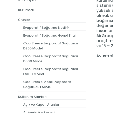
kurulmuş
Ana Sayfa
sistemi 
Kurumsal
yüksek s
olmak üz
Ürünler
bağımsız
değerlen
Evaporatif Soğutma Nedir?
insanlar
AirGroup
Evaporatif Soğutma Genel Bilgi
araştırm
CoolBreeze Evaporatif Soğutucu
ve 15 – 
D255 Model
Avustral
CoolBreeze Evaporatif Soğutucu
D500 Model
CoolBreeze Evaporatif Soğutucu
FS100 Model
CoolBreeze Mobil Evaporatif
Soğutucu FM240
Kullanım Alanları
Açık ve Kapalı Alanlar
Alışveriş Merkezleri