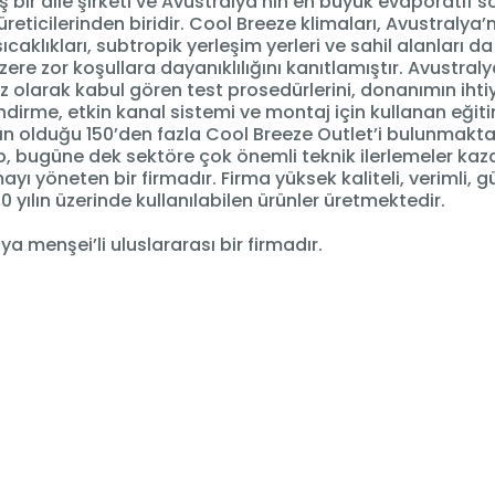
 bir aile şirketi ve Avustralya’nın en büyük evaporatif
üreticilerinden biridir. Cool Breeze klimaları, Avustralya’
ıcaklıkları, subtropik yerleşim yerleri ve sahil alanları da
ere zor koşullara dayanıklılığını kanıtlamıştır. Avustraly
 olarak kabul gören test prosedürlerini, donanımın ihtiy
dirme, etkin kanal sistemi ve montaj için kullanan eğiti
ın olduğu 150’den fazla Cool Breeze Outlet’i bulunmakta
, bugüne dek sektöre çok önemli teknik ilerlemeler kaz
ayı yöneten bir firmadır. Firma yüksek kaliteli, verimli, gü
20 yılın üzerinde kullanılabilen ürünler üretmektedir.
ya menşei’li uluslararası bir firmadır.