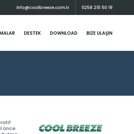
info@coolbreeze.com.tr
0258 215 50 19
MALAR
DESTEK
DOWNLOAD
BIZE ULAŞIN
ratif
ıl önce