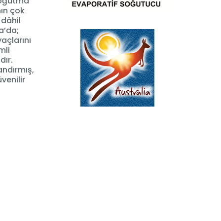
 soğutma
nın çok
 dâhil
a’da;
açlarını
mli
dır.
andırmış,
venilir